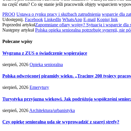
na część etatu? Co się stanie jeśli pracownik objęty wsparciem w
PROO
Ustawa o rynku pracy i służbach zatrudnienia
wsparcie dla za
Udostępnij.
Facebook
LinkedIn
WhatsApp
E-mail
Kopiuj link
Poprzedni artykuł
Zapomniane ofiary wojny? Sytuacja i wsparcie dla
Następny artykuł
Polska opieka senioralna potrzebuje synergii, nie 
Polecane wpisy
Wygrana z ZUS o świadczenie wspierające
sierpień, 2026
Opieka senioralna
Polska odwróconej piramidy wieku. „Tracimy 200 tysięcy pracow
sierpień, 2026
Emerytury
Turystyka przyjazna wiekowi. Jak podróżują współcześni senior
sierpień, 2026
Architektura/urbanistyka
Czy opiekę senioralną uda się wyprowadzić z szarej strefy?