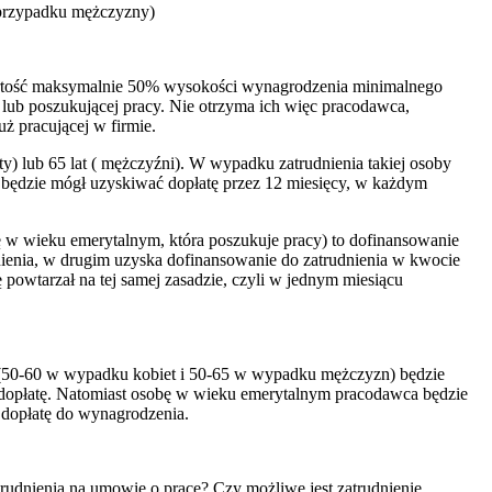
w przypadku mężczyzny)
artość maksymalnie 50% wysokości wynagrodzenia minimalnego
a lub poszukującej pracy. Nie otrzyma ich więc pracodawca,
uż pracującej w firmie.
ty) lub 65 lat ( mężczyźni). W wypadku zatrudnienia takiej osoby
ędzie mógł uzyskiwać dopłatę przez 12 miesięcy, w każdym
ę w wieku emerytalnym, która poszukuje pracy) to dofinansowanie
dnienia, w drugim uzyska dofinansowanie do zatrudnienia w kwocie
 powtarzał na tej samej zasadzie, czyli w jednym miesiącu
 (50-60 w wypadku kobiet i 50-65 w wypadku mężczyzn) będzie
cić dopłatę. Natomiast osobę w wieku emerytalnym pracodawca będzie
ł dopłatę do wynagrodzenia.
rudnienia na umowie o pracę? Czy możliwe jest zatrudnienie