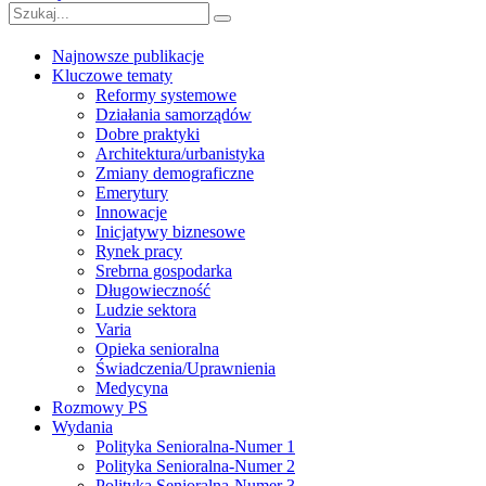
Najnowsze publikacje
Kluczowe tematy
Reformy systemowe
Działania samorządów
Dobre praktyki
Architektura/urbanistyka
Zmiany demograficzne
Emerytury
Innowacje
Inicjatywy biznesowe
Rynek pracy
Srebrna gospodarka
Długowieczność
Ludzie sektora
Varia
Opieka senioralna
Świadczenia/Uprawnienia
Medycyna
Rozmowy PS
Wydania
Polityka Senioralna-Numer 1
Polityka Senioralna-Numer 2
Polityka Senioralna-Numer 3