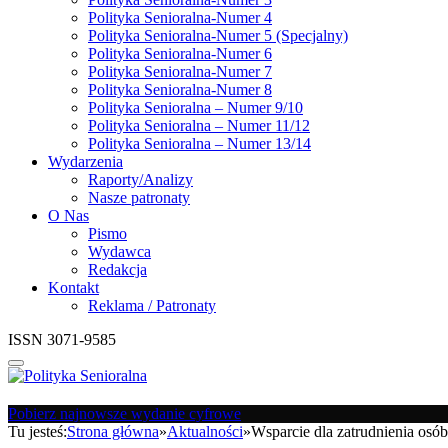
Polityka Senioralna-Numer 4
Polityka Senioralna-Numer 5 (Specjalny)
Polityka Senioralna-Numer 6
Polityka Senioralna-Numer 7
Polityka Senioralna-Numer 8
Polityka Senioralna – Numer 9/10
Polityka Senioralna – Numer 11/12
Polityka Senioralna – Numer 13/14
Wydarzenia
Raporty/Analizy
Nasze patronaty
O Nas
Pismo
Wydawca
Redakcja
Kontakt
Reklama / Patronaty
ISSN 3071-9585
Pobierz najnowsze wydanie cyfrowe
Tu jesteś:
Strona główna
»
Aktualności
»
Wsparcie dla zatrudnienia osó