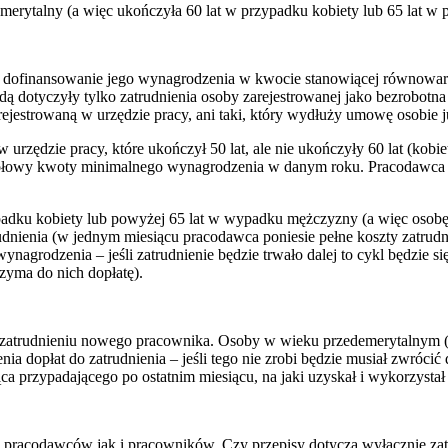
 emerytalny (a więc ukończyła 60 lat w przypadku kobiety lub 65 lat 
na dofinansowanie jego wynagrodzenia w kwocie stanowiącej równow
ędą dotyczyły tylko zatrudnienia osoby zarejestrowanej jako bezrobotn
arejestrowaną w urzędzie pracy, ani taki, który wydłuży umowę osobie j
rzędzie pracy, które ukończył 50 lat, ale nie ukończyły 60 lat (kobie
ołowy kwoty minimalnego wynagrodzenia w danym roku. Pracodawca b
ypadku kobiety lub powyżej 65 lat w wypadku mężczyzny (a więc osob
atrudnienia (w jednym miesiącu pracodawca poniesie pełne koszty zatru
rodzenia – jeśli zatrudnienie będzie trwało dalej to cykl będzie się
zyma do nich dopłatę).
 w zatrudnieniu nowego pracownika. Osoby w wieku przedemerytalnym
enia dopłat do zatrudnienia – jeśli tego nie zrobi będzie musiał zwró
ca przypadającego po ostatnim miesiącu, na jaki uzyskał i wykorzysta
 pracodawców jak i pracowników. Czy przepisy dotyczą wyłącznie zat