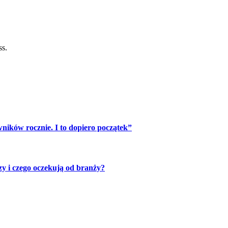
ss.
ników rocznie. I to dopiero początek”
zy i czego oczekują od branży?