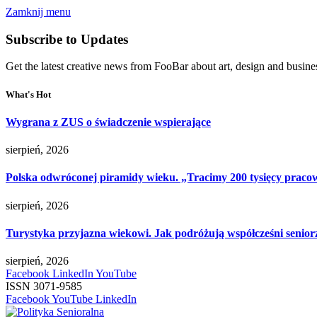
Zamknij menu
Subscribe to Updates
Get the latest creative news from FooBar about art, design and busine
What's Hot
Wygrana z ZUS o świadczenie wspierające
sierpień, 2026
Polska odwróconej piramidy wieku. „Tracimy 200 tysięcy pracow
sierpień, 2026
Turystyka przyjazna wiekowi. Jak podróżują współcześni senior
sierpień, 2026
Facebook
LinkedIn
YouTube
ISSN 3071-9585
Facebook
YouTube
LinkedIn