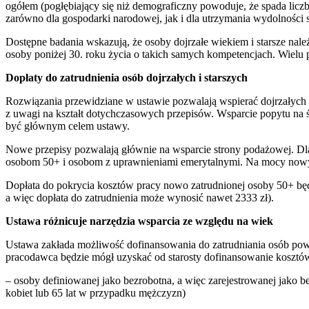
ogółem (pogłębiający się niż demograficzny powoduje, że spada liczb
zarówno dla gospodarki narodowej, jak i dla utrzymania wydolności
Dostępne badania wskazują, że osoby dojrzałe wiekiem i starsze na
osoby poniżej 30. roku życia o takich samych kompetencjach. Wielu
Dopłaty do zatrudnienia osób dojrzałych i starszych
Rozwiązania przewidziane w ustawie pozwalają wspierać dojrzałych
z uwagi na kształt dotychczasowych przepisów. Wsparcie popytu na świ
być głównym celem ustawy.
Nowe przepisy pozwalają głównie na wsparcie strony podażowej. Dla
osobom 50+ i osobom z uprawnieniami emerytalnymi. Na mocy nowyc
Dopłata do pokrycia kosztów pracy nowo zatrudnionej osoby 50+ będ
a więc dopłata do zatrudnienia może wynosić nawet 2333 zł).
Ustawa różnicuje narzędzia wsparcia ze względu na wiek
Ustawa zakłada możliwość dofinansowania do zatrudniania osób pow
pracodawca będzie mógł uzyskać od starosty dofinansowanie kosztów
– osoby definiowanej jako bezrobotna, a więc zarejestrowanej jako b
kobiet lub 65 lat w przypadku mężczyzn)