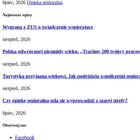
lipiec, 2026
Opieka senioralna
Najnowsze wpisy
Wygrana z ZUS o świadczenie wspierające
sierpień, 2026
Polska odwróconej piramidy wieku. „Tracimy 200 tysięcy pracow
sierpień, 2026
Turystyka przyjazna wiekowi. Jak podróżują współcześni senior
sierpień, 2026
Czy opiekę senioralną uda się wyprowadzić z szarej strefy?
lipiec, 2026
Obserwuj nas
Facebook