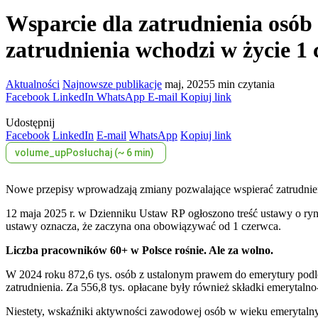
Wsparcie dla zatrudnienia osób
zatrudnienia wchodzi w życie 1 
Aktualności
Najnowsze publikacje
maj, 2025
5 min czytania
Facebook
LinkedIn
WhatsApp
E-mail
Kopiuj link
Udostępnij
Facebook
LinkedIn
E-mail
WhatsApp
Kopiuj link
volume_up
Posłuchaj (~ 6 min)
Nowe przepisy wprowadzają zmiany pozwalające wspierać zatrudnie
12 maja 2025 r. w Dzienniku Ustaw RP ogłoszono treść ustawy o rynku
ustawy oznacza, że zaczyna ona obowiązywać od 1 czerwca.
Liczba pracowników 60+ w Polsce rośnie. Ale za wolno.
W 2024 roku 872,6 tys. osób z ustalonym prawem do emerytury podleg
zatrudnienia. Za 556,8 tys. opłacane były również składki emerytaln
Niestety, wskaźniki aktywności zawodowej osób w wieku emerytalnym