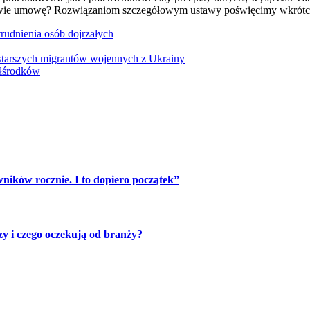
ypowie umowę? Rozwiązaniom szczegółowym ustawy poświęcimy wkrótce
trudnienia osób dojrzałych
 starszych migrantów wojennych z Ukrainy
półśrodków
ników rocznie. I to dopiero początek”
zy i czego oczekują od branży?