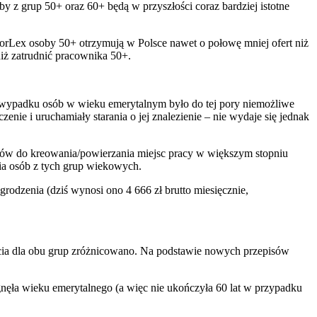
by z grup 50+ oraz 60+ będą w przyszłości coraz bardziej istotne
forLex osoby 50+ otrzymują w Polsce nawet o połowę mniej ofert niż
iż zatrudnić pracownika 50+.
w wypadku osób w wieku emerytalnym było do tej pory niemożliwe
enie i uruchamiały starania o jej znalezienie – nie wydaje się jednak
wców do kreowania/powierzania miejsc pracy w większym stopniu
ia osób z tych grup wiekowych.
odzenia (dziś wynosi ono 4 666 zł brutto miesięcznie,
cia dla obu grup zróżnicowano. Na podstawie nowych przepisów
ągnęła wieku emerytalnego (a więc nie ukończyła 60 lat w przypadku