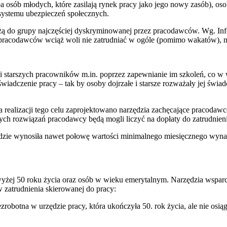
a osób młodych, które zasilają rynek pracy jako jego nowy zasób), oso
 systemu ubezpieczeń społecznych.
leżą do grupy najczęściej dyskryminowanej przez pracodawców. Wg. In
 pracodawców wciąż woli nie zatrudniać w ogóle (pomimo wakatów), n
 i starszych pracowników m.in. poprzez zapewnianie im szkoleń, co 
adczenie pracy – tak by osoby dojrzałe i starsze rozważały jej świadcz
 realizacji tego celu zaprojektowano narzędzia zachęcające pracoda
h rozwiązań pracodawcy będą mogli liczyć na dopłaty do zatrudnien
zie wynosiła nawet połowę wartości minimalnego miesięcznego wynagr
yżej 50 roku życia oraz osób w wieku emerytalnym. Narzędzia wspar
 zatrudnienia skierowanej do pracy:
ezrobotna w urzędzie pracy, która ukończyła 50. rok życia, ale nie osi