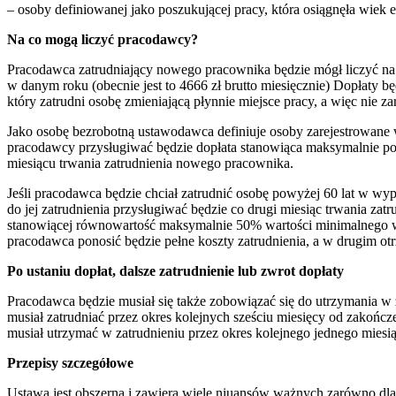
– osoby definiowanej jako poszukującej pracy, która osiągnęła wiek
Na co mogą liczyć pracodawcy?
Pracodawca zatrudniający nowego pracownika będzie mógł liczyć 
w danym roku (obecnie jest to 4666 zł brutto miesięcznie) Dopłaty b
który zatrudni osobę zmieniającą płynnie miejsce pracy, a więc nie z
Jako osobę bezrobotną ustawodawca definiuje osoby zarejestrowane w u
pracodawcy przysługiwać będzie dopłata stanowiąca maksymalnie p
miesiącu trwania zatrudnienia nowego pracownika.
Jeśli pracodawca będzie chciał zatrudnić osobę powyżej 60 lat w w
do jej zatrudnienia przysługiwać będzie co drugi miesiąc trwania z
stanowiącej równowartość maksymalnie 50% wartości minimalnego wynag
pracodawca ponosić będzie pełne koszty zatrudnienia, a w drugim otr
Po ustaniu dopłat, dalsze zatrudnienie lub zwrot dopłaty
Pracodawca będzie musiał się także zobowiązać się do utrzymania
musiał zatrudniać przez okres kolejnych sześciu miesięcy od zakończ
musiał utrzymać w zatrudnieniu przez okres kolejnego jednego miesią
Przepisy szczegółowe
Ustawa jest obszerna i zawiera wiele niuansów ważnych zarówno dla