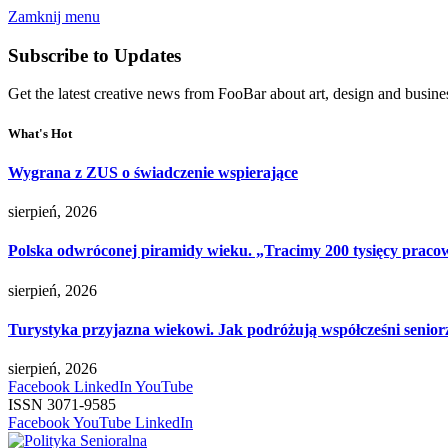
Zamknij menu
Subscribe to Updates
Get the latest creative news from FooBar about art, design and busine
What's Hot
Wygrana z ZUS o świadczenie wspierające
sierpień, 2026
Polska odwróconej piramidy wieku. „Tracimy 200 tysięcy pracow
sierpień, 2026
Turystyka przyjazna wiekowi. Jak podróżują współcześni senior
sierpień, 2026
Facebook
LinkedIn
YouTube
ISSN 3071-9585
Facebook
YouTube
LinkedIn