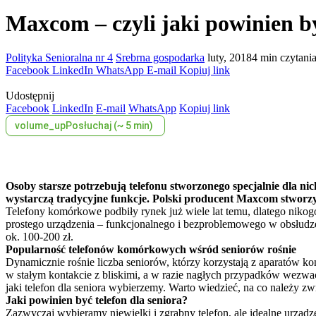
Maxcom – czyli jaki powinien by
Polityka Senioralna nr 4
Srebrna gospodarka
luty, 2018
4 min czytani
Facebook
LinkedIn
WhatsApp
E-mail
Kopiuj link
Udostępnij
Facebook
LinkedIn
E-mail
WhatsApp
Kopiuj link
volume_up
Posłuchaj (~ 5 min)
Osoby starsze potrzebują telefonu stworzonego specjalnie dla n
wystarczą tradycyjne funkcje. Polski producent Maxcom stwor
Telefony komórkowe podbiły rynek już wiele lat temu, dlatego nikogo
prostego urządzenia – funkcjonalnego i bezproblemowego w obsłudze,
ok. 100-200 zł.
Popularność telefonów komórkowych wśród seniorów rośnie
Dynamicznie rośnie liczba seniorów, którzy korzystają z aparatów k
w stałym kontakcie z bliskimi, a w razie nagłych przypadków wezwa
jaki telefon dla seniora wybierzemy. Warto wiedzieć, na co należy z
Jaki powinien być telefon dla seniora?
Zazwyczaj wybieramy niewielki i zgrabny telefon, ale idealne urządz