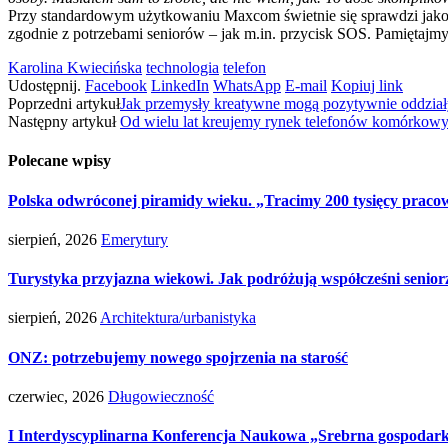
Przy standardowym użytkowaniu Maxcom świetnie się sprawdzi jako tel
zgodnie z potrzebami seniorów – jak m.in. przycisk SOS. Pamiętajmy
Karolina Kwiecińska
technologia
telefon
Udostępnij.
Facebook
LinkedIn
WhatsApp
E-mail
Kopiuj link
Poprzedni artykuł
Jak przemysły kreatywne mogą pozytywnie oddziaływ
Następny artykuł
Od wielu lat kreujemy rynek telefonów komórkowy
Polecane wpisy
Polska odwróconej piramidy wieku. „Tracimy 200 tysięcy pracow
sierpień, 2026
Emerytury
Turystyka przyjazna wiekowi. Jak podróżują współcześni senior
sierpień, 2026
Architektura/urbanistyka
ONZ: potrzebujemy nowego spojrzenia na starość
czerwiec, 2026
Długowieczność
I Interdyscyplinarna Konferencja Naukowa „Srebrna gospodarka 