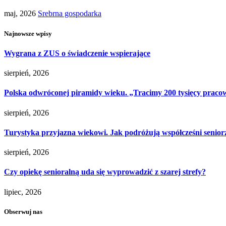
maj, 2026
Srebrna gospodarka
Najnowsze wpisy
Wygrana z ZUS o świadczenie wspierające
sierpień, 2026
Polska odwróconej piramidy wieku. „Tracimy 200 tysięcy pracow
sierpień, 2026
Turystyka przyjazna wiekowi. Jak podróżują współcześni senior
sierpień, 2026
Czy opiekę senioralną uda się wyprowadzić z szarej strefy?
lipiec, 2026
Obserwuj nas