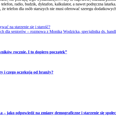
efon, radio, budzik, dyktafon, kalkulator, a nawet podręczna latarka. 
, że telefon dla osób starszych nie musi oferować szeregu dodatkowyc
ać na starzenie się i starość?
ch dla seniorów – rozmowa z Moniką Wodzicką, specjalistką ds. han
ników rocznie. I to dopiero początek”
zy i czego oczekują od branży?
– jako odpowiedź na zmiany demograficzne i starzenie się społe