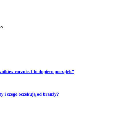
ss.
ników rocznie. I to dopiero początek”
zy i czego oczekują od branży?