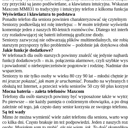
czy przyciski są jasno podświetlane, a klawiatura intuicyjna. Wskaz
Maxcom MM831 to tradycyjny i intuicyjny telefon z kilkoma funkcj
Wyświetlacz i klawiatura to podstawa
Ponadto telefon dla seniora powinien charakteryzować się czytelnym 
Seniorzy podkreślają też rolę interfejsu: –
W moim telefonie wyświetla
komentuje jeden z naszych 80-letnich rozmówców. Dlatego też interf
czy rozładowującej się baterii informują graficzne diody.
Seniorzy zazwyczaj nie odtwarzają plików multimedialnych, nie robią 
starszym przysporzy tylko problemów – podobnie jak dotykowa obsłu
Jakie funkcje dodatkowe?
W telefonach dla osób starszych powinny znaleźć się jedynie najbardz
funkcji dodatkowych – m.in. połączenia alarmowe, czyli szybkie wys
i powiadomić o niebezpieczeństwie pogotowie i rodzinę. Nadmiar doda
wsparciem.
Seniorzy to nie tylko osoby w wieku 80 czy 90 lat – młodsi chętnie 
mi jeszcze pokazać, jak mam je uruchamiać
. Ponadto na wybranych 
obsłużą też Internet, a przecież wielu seniorów 50 czy 60 plus korzys
Mocna bateria – zaleta telefonów Maxcom
Telefony dla osób starszych powinny być wyposażone także w wytrzyma
Po pierwsze – nie każdy pamięta o codziennym obowiązku, a po drug
zależnie od tego, jak często dany senior korzysta ze swojego telefon
Są też wady
Mimo że można wymienić wiele zalet telefonu dla seniora, warto ws
co kilka dni. Często brakuje im też podpowiedzi. Jeden z naszych 
osoby. Musiałem sam to zrobić, ale nie wiem, jak. To dość skompli