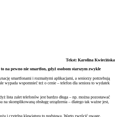
Tekst: Karolina Kwiecińska
ra to na pewno nie smartfon, gdyż osobom starszym zwykle
nację smartfonami i rozmaitymi aplikacjami, a seniorzy potrzebują
le wypada wspomnieć też o cenie – telefon dla seniora to wydatek
yż lista zalet telefonów jest bardzo długa – np. można pozostawać
u na skomplikowaną obsługę urządzenia – dlatego tak ważne jest,
duża i czytelna klawiatura to podstawa. Warto zwrócić uwagę,