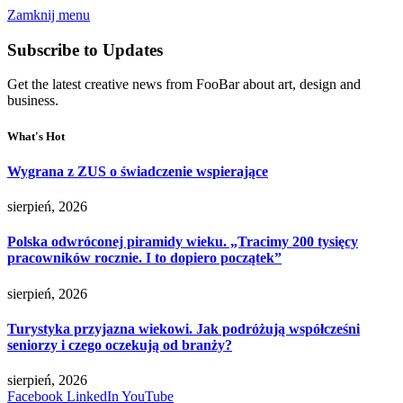
Zamknij menu
Subscribe to Updates
Get the latest creative news from FooBar about art, design and
business.
What's Hot
Wygrana z ZUS o świadczenie wspierające
sierpień, 2026
Polska odwróconej piramidy wieku. „Tracimy 200 tysięcy
pracowników rocznie. I to dopiero początek”
sierpień, 2026
Turystyka przyjazna wiekowi. Jak podróżują współcześni
seniorzy i czego oczekują od branży?
sierpień, 2026
Facebook
LinkedIn
YouTube