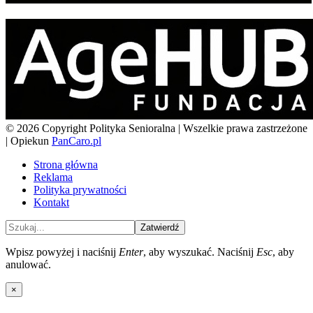
© 2026 Copyright Polityka Senioralna | Wszelkie prawa zastrzeżone
| Opiekun
PanCaro.pl
Strona główna
Reklama
Polityka prywatności
Kontakt
Zatwierdź
Wpisz powyżej i naciśnij
Enter
, aby wyszukać. Naciśnij
Esc
, aby
anulować.
×