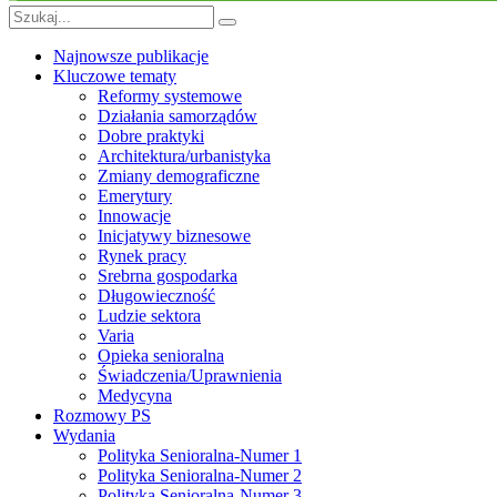
Najnowsze publikacje
Kluczowe tematy
Reformy systemowe
Działania samorządów
Dobre praktyki
Architektura/urbanistyka
Zmiany demograficzne
Emerytury
Innowacje
Inicjatywy biznesowe
Rynek pracy
Srebrna gospodarka
Długowieczność
Ludzie sektora
Varia
Opieka senioralna
Świadczenia/Uprawnienia
Medycyna
Rozmowy PS
Wydania
Polityka Senioralna-Numer 1
Polityka Senioralna-Numer 2
Polityka Senioralna-Numer 3