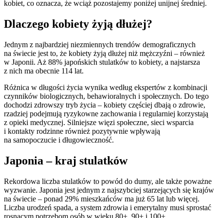
kobiet, co oznacza, że wciąż pozostajemy poniżej unijnej średniej.
Dlaczego kobiety żyją dłużej?
Jednym z najbardziej niezmiennych trendów demograficznych
na świecie jest to, że kobiety żyją dłużej niż mężczyźni – również
w Japonii. Aż 88% japońskich stulatków to kobiety, a najstarsza
z nich ma obecnie 114 lat.
Różnica w długości życia wynika według ekspertów z kombinacji
czynników biologicznych, behawioralnych i społecznych. Do tego
dochodzi zdrowszy tryb życia – kobiety częściej dbają o zdrowie,
rzadziej podejmują ryzykowne zachowania i regularniej korzystają
z opieki medycznej. Silniejsze więzi społeczne, sieci wsparcia
i kontakty rodzinne również pozytywnie wpływają
na samopoczucie i długowieczność.
Japonia – kraj stulatków
Rekordowa liczba stulatków to powód do dumy, ale także poważne
wyzwanie. Japonia jest jednym z najszybciej starzejących się krajów
na świecie – ponad 29% mieszkańców ma już 65 lat lub więcej.
Liczba urodzeń spada, a system zdrowia i emerytalny musi sprostać
rosnącym potrzebom osób w wieku 80+, 90+ i 100+.