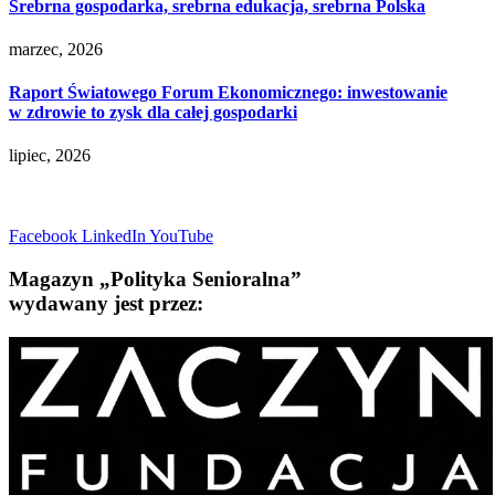
Srebrna gospodarka, srebrna edukacja, srebrna Polska
marzec, 2026
Raport Światowego Forum Ekonomicznego: inwestowanie
w zdrowie to zysk dla całej gospodarki
lipiec, 2026
Facebook
LinkedIn
YouTube
Magazyn „Polityka Senioralna”
wydawany jest przez: