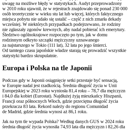
uwagę na możliwe błędy w statystykach. Audyt przeprowadzony
w 2010 roku ujawnił, że w rejestrach znajdowało się ponad 230 000
osób teoretycznie w wieku stu lat lub więcej, których faktycznego
miejsca pobytu nie udało się ustalić – część z nich zmarła dekady
wcześniej. W niektórych przypadkach podejrzewano, że rodziny
nie zgłaszały zgonów krewnych, aby nadal pobierać ich emerytury.
Śledztwo ogólnokrajowe rozpoczęto po tym, jak w domu
rodzinnym odkryto szczątki mężczyzny uznawanego
za najstarszego w Tokio (111 lat), 32 lata po jego śmierci.
Od tamtego czasu japońskie władze starają się prowadzić wszystkie
statystyki bardzo skrupulatnie.
Europa i Polska na tle Japonii
Podczas gdy w Japonii osiągnięcie setki przestaje być sensacją,
w Europie nadal jest rzadkością. Średnia długość życia w Unii
Europejskiej w 2023 roku wyniosła 81,4 roku – 78,7 dla mężczyzn
i 84,0 dla kobiet (Eurostat). Najdłużej żyją mieszkańcy Hiszpanii,
Francji oraz północnych Włoch, gdzie przeciętna długość życia
przekracza 83 lata. Rekord należy do regionu Comunidad
de Madrid, gdzie średnia wynosi aż 86,1 roku.
Jak na tym tle wypada Polska? Według danych GUS w 2024 roku
średnia długość życia wynosiła 74,93 lata dla mężczyzn i 82,26 dla