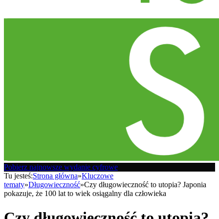
Pobierz najnowsze wydanie cyfrowe
Tu jesteś:
Strona główna
»
Kluczowe
tematy
»
Długowieczność
»
Czy długowieczność to utopia? Japonia
pokazuje, że 100 lat to wiek osiągalny dla człowieka
Czy długowieczność to utopia?