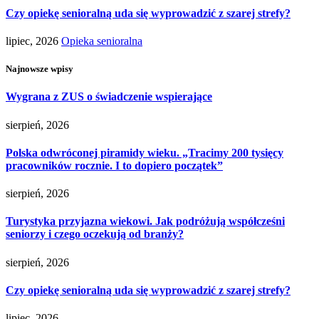
Czy opiekę senioralną uda się wyprowadzić z szarej strefy?
lipiec, 2026
Opieka senioralna
Najnowsze wpisy
Wygrana z ZUS o świadczenie wspierające
sierpień, 2026
Polska odwróconej piramidy wieku. „Tracimy 200 tysięcy
pracowników rocznie. I to dopiero początek”
sierpień, 2026
Turystyka przyjazna wiekowi. Jak podróżują współcześni
seniorzy i czego oczekują od branży?
sierpień, 2026
Czy opiekę senioralną uda się wyprowadzić z szarej strefy?
lipiec, 2026