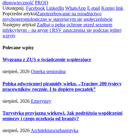
długowieczność
PROO
Udostępnij.
Facebook
LinkedIn
WhatsApp
E-mail
Kopiuj link
Poprzedni artykuł
Zapotrzebowanie na poradnictwo
psychogerontologiczne w starzejącym się społeczeństwie
Następny artykuł
Zadbaj o pełną ochronę przed sezonem
infekcyjnym – na grypę i RSV zaszczepisz się podczas jednej
wizyty
Polecane wpisy
Wygrana z ZUS o świadczenie wspierające
sierpień, 2026
Opieka senioralna
Polska odwróconej piramidy wieku. „Tracimy 200 tysięcy
pracowników rocznie. I to dopiero początek”
sierpień, 2026
Emerytury
Turystyka przyjazna wiekowi. Jak podróżują współcześni
seniorzy i czego oczekują od branży?
sierpień, 2026
Architektura/urbanistyka