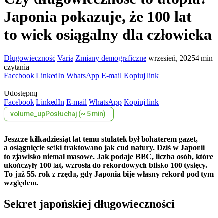
Japonia pokazuje, że 100 lat
to wiek osiągalny dla człowieka
Długowieczność
Varia
Zmiany demograficzne
wrzesień, 2025
4 min
czytania
Facebook
LinkedIn
WhatsApp
E-mail
Kopiuj link
Udostępnij
Facebook
LinkedIn
E-mail
WhatsApp
Kopiuj link
volume_up
Posłuchaj (~ 5 min)
Jeszcze kilkadziesiąt lat temu stulatek był bohaterem gazet,
a osiągnięcie setki traktowano jak cud natury. Dziś w Japonii
to zjawisko niemal masowe. Jak podaje BBC, liczba osób, które
ukończyły 100 lat, wzrosła do rekordowych blisko 100 tysięcy.
To już 55. rok z rzędu, gdy Japonia bije własny rekord pod tym
względem.
Sekret japońskiej długowieczności