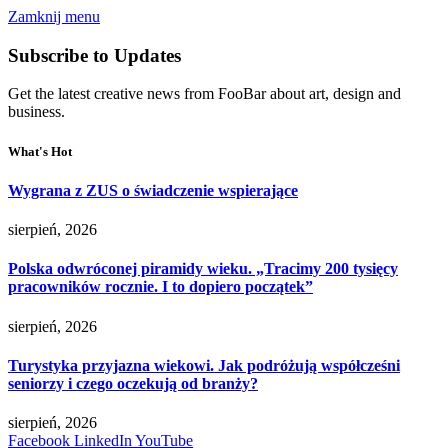
Zamknij menu
Subscribe to Updates
Get the latest creative news from FooBar about art, design and
business.
What's Hot
Wygrana z ZUS o świadczenie wspierające
sierpień, 2026
Polska odwróconej piramidy wieku. „Tracimy 200 tysięcy
pracowników rocznie. I to dopiero początek”
sierpień, 2026
Turystyka przyjazna wiekowi. Jak podróżują współcześni
seniorzy i czego oczekują od branży?
sierpień, 2026
Facebook
LinkedIn
YouTube