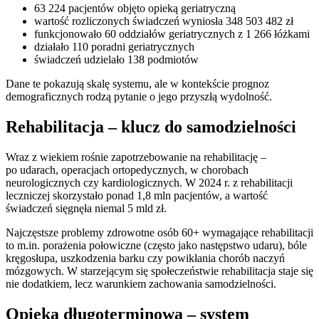
63 224 pacjentów objęto opieką geriatryczną
wartość rozliczonych świadczeń wyniosła 348 503 482 zł
funkcjonowało 60 oddziałów geriatrycznych z 1 266 łóżkami
działało 110 poradni geriatrycznych
świadczeń udzielało 138 podmiotów
Dane te pokazują skalę systemu, ale w kontekście prognoz
demograficznych rodzą pytanie o jego przyszłą wydolność.
Rehabilitacja – klucz do samodzielności
Wraz z wiekiem rośnie zapotrzebowanie na rehabilitację –
po udarach, operacjach ortopedycznych, w chorobach
neurologicznych czy kardiologicznych. W 2024 r. z rehabilitacji
leczniczej skorzystało ponad 1,8 mln pacjentów, a wartość
świadczeń sięgnęła niemal 5 mld zł.
Najczęstsze problemy zdrowotne osób 60+ wymagające rehabilitacji
to m.in. porażenia połowiczne (często jako następstwo udaru), bóle
kręgosłupa, uszkodzenia barku czy powikłania chorób naczyń
mózgowych. W starzejącym się społeczeństwie rehabilitacja staje się
nie dodatkiem, lecz warunkiem zachowania samodzielności.
Opieka długoterminowa – system