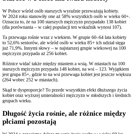
W Polsce wśród osób starszych wyraźnie przeważają kobiety.
W 2024 roku stanowiły one aż 58% wszystkich osób w wieku 60+.
Oznacza to, że na 100 starszych mężczyzn przypadało 138 kobiet
(dla porównania – w całej populacji ten wskaźnik wynosi 107).
Ta przewaga rośnie wraz z wiekiem. W grupie 60–64 lata kobiety
to 52,6% seniorów, ale wśród osób w wieku 85+ ich udział sięga
już 71,9%. Innymi słowy – w najstarszej grupie wiekowej na 100
mężczyzn przypada aż 256 kobiet.
Różnice widać także między miastem a wsią. W miastach na 100
starszych mężczyzn przypada 148 kobiet, na wsi – 123. Wyjątkiem
jest grupa 85+, gdzie to na wsi przewaga kobiet jest jeszcze większa
(264 wobec 252 w miastach).
Skąd te dysproporcje? To przede wszystkim efekt dłuższego życia
kobiet oraz wyższej umieralności mężczyzn w młodszych i średnich
grupach wieku.
Długość życia rośnie, ale różnice między
płciami pozostają