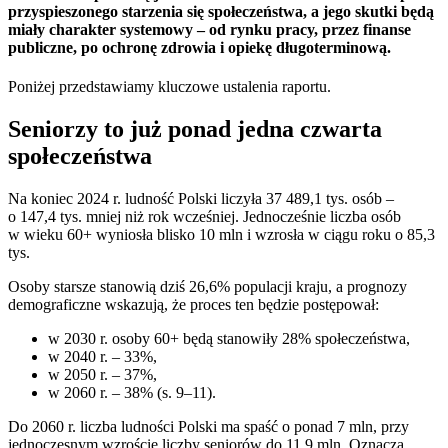
przyspieszonego starzenia się społeczeństwa, a jego skutki będą
miały charakter systemowy – od rynku pracy, przez finanse
publiczne, po ochronę zdrowia i opiekę długoterminową.
Poniżej przedstawiamy kluczowe ustalenia raportu.
Seniorzy to już ponad jedna czwarta
społeczeństwa
Na koniec 2024 r. ludność Polski liczyła 37 489,1 tys. osób –
o 147,4 tys. mniej niż rok wcześniej. Jednocześnie liczba osób
w wieku 60+ wyniosła blisko 10 mln i wzrosła w ciągu roku o 85,3
tys.
Osoby starsze stanowią dziś 26,6% populacji kraju, a prognozy
demograficzne wskazują, że proces ten będzie postępował:
w 2030 r. osoby 60+ będą stanowiły 28% społeczeństwa,
w 2040 r. – 33%,
w 2050 r. – 37%,
w 2060 r. – 38% (s. 9–11).
Do 2060 r. liczba ludności Polski ma spaść o ponad 7 mln, przy
jednoczesnym wzroście liczby seniorów do 11,9 mln. Oznacza