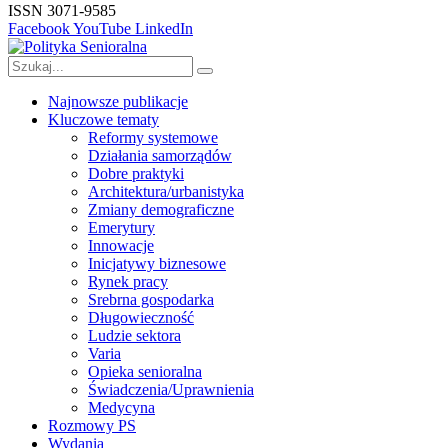
ISSN 3071-9585
Facebook
YouTube
LinkedIn
Najnowsze publikacje
Kluczowe tematy
Reformy systemowe
Działania samorządów
Dobre praktyki
Architektura/urbanistyka
Zmiany demograficzne
Emerytury
Innowacje
Inicjatywy biznesowe
Rynek pracy
Srebrna gospodarka
Długowieczność
Ludzie sektora
Varia
Opieka senioralna
Świadczenia/Uprawnienia
Medycyna
Rozmowy PS
Wydania