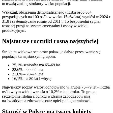
to trwałą zmianę struktury wieku populacji.
Wskaźnik obciążenia demograficznego (liczba osób 65+
przypadających na 100 osób w wieku 15–64 lata) wyniósł w 2024 r.
31,8 i systematycznie rośnie od 2011 r. To bezpośredni sygnał
rosnącej presji na system emerytalny i osoby w wieku
produkcyjnym.
Najstarsze roczniki rosną najszybciej
Struktura wiekowa seniorów pokazuje dalsze przesuwanie się
populacji ku najstarszym grupom:
25,1% seniorów ma 65–69 lat
22,6% – 60–64 lata
21,6% – 70–74 lata
16,1% ma 80 lat i więcej
Największy roczny wzrost odnotowano w grupie 75–79 lat – liczba
osób w tym wieku wzrosła o 10,2% rok do roku. To grupa
szczególnie istotna z punktu widzenia zapotrzebowania
na świadczenia zdrowotne oraz opiekę długoterminową.
Starość w Polsce ma twarz kobiety