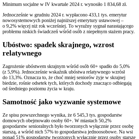
Minimum socjalne w IV kwartale 2024 r. wynosiło 1 834,68 zł.
Jednocześnie w grudniu 2024 r. wypłacono 433,1 tys. emerytur
nowosystemowych poniżej najniższej emerytury ustawowej –
o 9,2% więcej niż rok wcześniej. To wyraźny sygnał narastającego
problemu niskich świadczeń wśród osób z niepełnym stażem pracy.
Ubóstwo: spadek skrajnego, wzrost
relatywnego
Zagrożenie ubóstwem skrajnym wśród osób 60+ spadło do 5,0%
(z 5,9%). Jednocześnie wskaźnik ubóstwa relatywnego wzrósł
do 13,3%. Oznacza to, że choć mniej seniorów żyje w skrajnej
biedzie, rośnie odsetek tych, których dochody znacząco odbiegają
od średniego poziomu życia w kraju.
Samotność jako wyzwanie systemowe
Ze spisu powszechnego wynika, że 6 545,3 tys. gospodarstw
domowych obejmowało osoby 60+. W miastach 50,2%
gospodarstw senioralnych było tworzonych wyłącznie przez osobę
starszą, a wśród nich 57% to gospodarstwa jednoosobowe. Na wsi
ponad 51% gospodarstw tworzonych wyłącznie przez osoby starsze