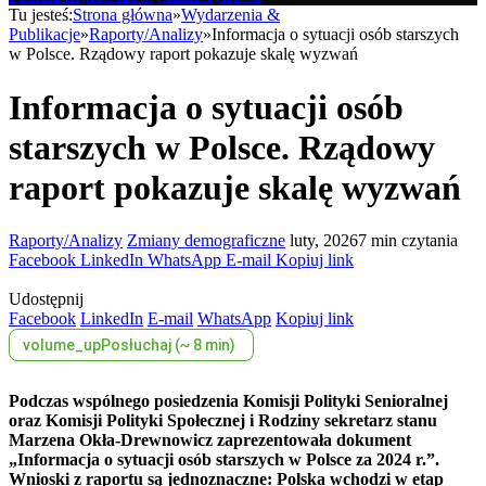
Tu jesteś:
Strona główna
»
Wydarzenia &
Publikacje
»
Raporty/Analizy
»
Informacja o sytuacji osób starszych
w Polsce. Rządowy raport pokazuje skalę wyzwań
Informacja o sytuacji osób
starszych w Polsce. Rządowy
raport pokazuje skalę wyzwań
Raporty/Analizy
Zmiany demograficzne
luty, 2026
7 min czytania
Facebook
LinkedIn
WhatsApp
E-mail
Kopiuj link
Udostępnij
Facebook
LinkedIn
E-mail
WhatsApp
Kopiuj link
volume_up
Posłuchaj (~ 8 min)
Podczas wspólnego posiedzenia Komisji Polityki Senioralnej
oraz Komisji Polityki Społecznej i Rodziny sekretarz stanu
Marzena Okła-Drewnowicz zaprezentowała dokument
„Informacja o sytuacji osób starszych w Polsce za 2024 r.”.
Wnioski z raportu są jednoznaczne: Polska wchodzi w etap