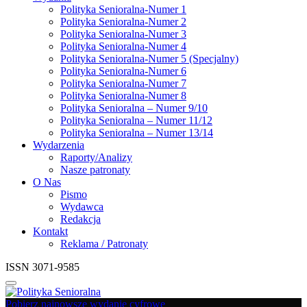
Polityka Senioralna-Numer 1
Polityka Senioralna-Numer 2
Polityka Senioralna-Numer 3
Polityka Senioralna-Numer 4
Polityka Senioralna-Numer 5 (Specjalny)
Polityka Senioralna-Numer 6
Polityka Senioralna-Numer 7
Polityka Senioralna-Numer 8
Polityka Senioralna – Numer 9/10
Polityka Senioralna – Numer 11/12
Polityka Senioralna – Numer 13/14
Wydarzenia
Raporty/Analizy
Nasze patronaty
O Nas
Pismo
Wydawca
Redakcja
Kontakt
Reklama / Patronaty
ISSN 3071-9585
Pobierz najnowsze wydanie cyfrowe