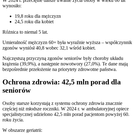
W 2024 r. przeciętne dalsze trwanie życia osoby w wieku 60 lat
wynosiło:
19,8 roku dla mężczyzn
24,5 roku dla kobiet
Różnica to niemal 5 lat.
Umieralność mężczyzn 60+ była wyraźnie wyższa – współczynnik
zgonów wyniósł 40,8 wobec 32,1 wśród kobiet.
Najczęstszą przyczyną zgonów seniorów były choroby układu
krążenia (39,9%), a następnie nowotwory (27,0%). Te dane mają
bezpośrednie przełożenie na priorytety zdrowotne państwa.
Ochrona zdrowia: 42,5 mln porad dla
seniorów
Osoby starsze korzystają z systemu ochrony zdrowia znacznie
częściej niż młodsze roczniki. W 2024 r. w ambulatoryjnej opiece
specjalistycznej udzielono 42,5 mln porad pacjentom powyżej 60.
roku życia.
W obszarze geriatrii: