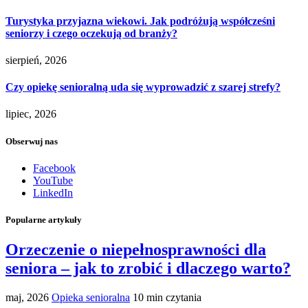
Turystyka przyjazna wiekowi. Jak podróżują współcześni
seniorzy i czego oczekują od branży?
sierpień, 2026
Czy opiekę senioralną uda się wyprowadzić z szarej strefy?
lipiec, 2026
Obserwuj nas
Facebook
YouTube
LinkedIn
Popularne artykuły
Orzeczenie o niepełnosprawności dla
seniora – jak to zrobić i dlaczego warto?
maj, 2026
Opieka senioralna
10 min czytania