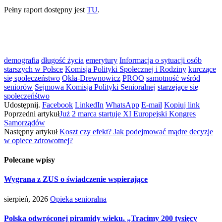
Pełny raport dostępny jest
TU
.
demografia
długość życia
emerytury
Informacja o sytuacji osób
starszych w Polsce
Komisja Polityki Społecznej i Rodziny
kurczące
się społeczeństwo
Okła-Drewnowicz
PROO
samotność wśród
seniorów
Sejmowa Komisja Polityki Senioralnej
starzejące się
społeczeńśtwo
Udostępnij.
Facebook
LinkedIn
WhatsApp
E-mail
Kopiuj link
Poprzedni artykuł
Już 2 marca startuje XI Europejski Kongres
Samorządów
Następny artykuł
Koszt czy efekt? Jak podejmować mądre decyzje
w opiece zdrowotnej?
Polecane wpisy
Wygrana z ZUS o świadczenie wspierające
sierpień, 2026
Opieka senioralna
Polska odwróconej piramidy wieku. „Tracimy 200 tysięcy