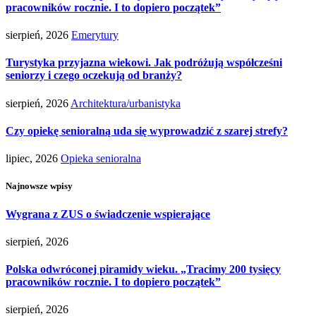
pracowników rocznie. I to dopiero początek”
sierpień, 2026
Emerytury
Turystyka przyjazna wiekowi. Jak podróżują współcześni
seniorzy i czego oczekują od branży?
sierpień, 2026
Architektura/urbanistyka
Czy opiekę senioralną uda się wyprowadzić z szarej strefy?
lipiec, 2026
Opieka senioralna
Najnowsze wpisy
Wygrana z ZUS o świadczenie wspierające
sierpień, 2026
Polska odwróconej piramidy wieku. „Tracimy 200 tysięcy
pracowników rocznie. I to dopiero początek”
sierpień, 2026